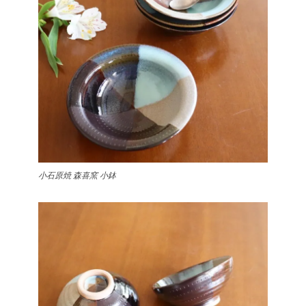
小石原焼 森喜窯 小鉢