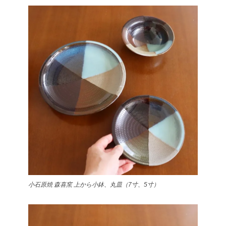
小石原焼 森喜窯 上から小鉢、丸皿（7寸、5寸）