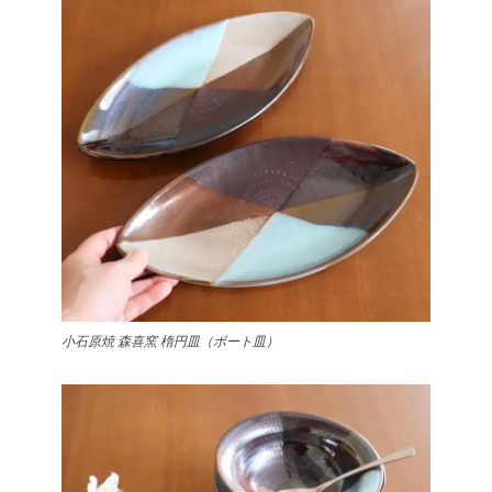
小石原焼 森喜窯 楕円皿（ボート皿）