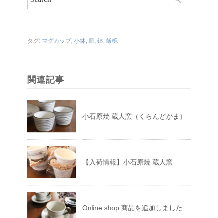
タグ:
マグカップ
,
小鉢
,
皿
,
鉢
,
飯椀
関連記事
小石原焼 蔵人窯（くらんどがま）
【入荷情報】小石原焼 蔵人窯
Online shop 商品を追加しました