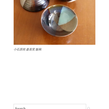
小石原焼 森喜窯 飯椀