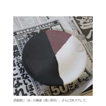
⑤最後に「白」の釉薬（黒い部分）。さらに1/6ズラして。