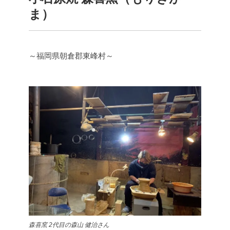
ま）
～福岡県朝倉郡東峰村～
森喜窯 2代目の森山 健治さん