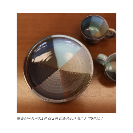
釉薬がそれぞれ1色 or 2色 組み合わさることで6色に！