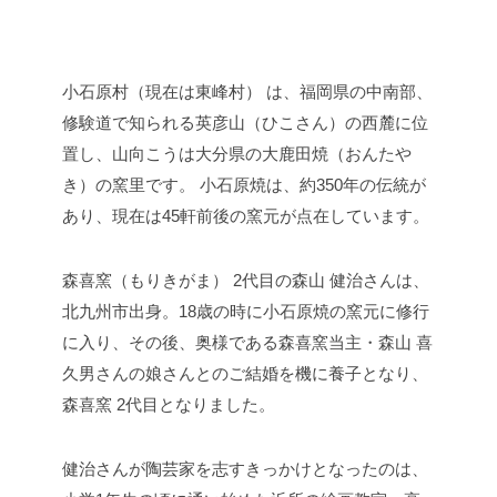
小石原村（現在は東峰村） は、福岡県の中南部、
修験道で知られる英彦山（ひこさん）の西麓に位
置し、山向こうは大分県の大鹿田焼（おんたや
き）の窯里です。 小石原焼は、約350年の伝統が
あり、現在は45軒前後の窯元が点在しています。
森喜窯（もりきがま） 2代目の森山 健治さんは、
北九州市出身。18歳の時に小石原焼の窯元に修行
に入り、その後、奥様である森喜窯当主・森山 喜
久男さんの娘さんとのご結婚を機に養子となり、
森喜窯 2代目となりました。
健治さんが陶芸家を志すきっかけとなったのは、