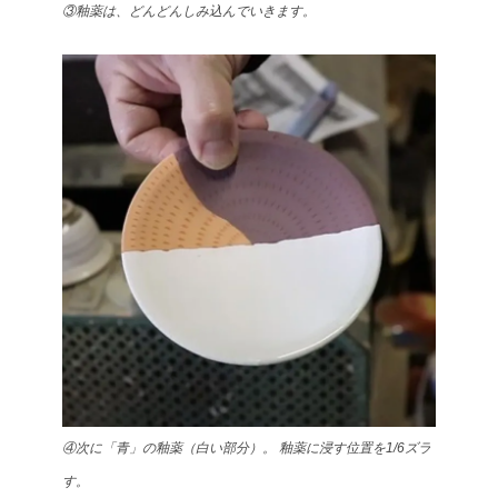
③釉薬は、どんどんしみ込んでいきます。
④次に「青」の釉薬（白い部分）。 釉薬に浸す位置を1/6ズラ
す。