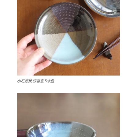
小石原焼 森喜窯 5寸皿