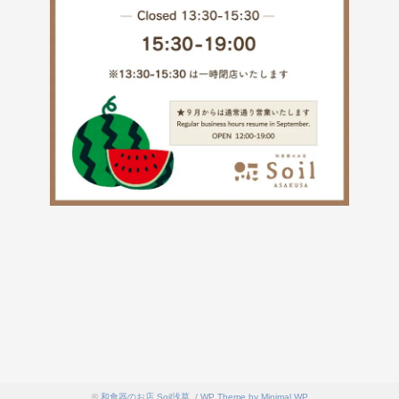
©
和食器のお店 Soil浅草
. /
WP Theme by Minimal WP