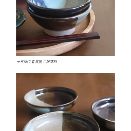
小石原焼 森喜窯 ご飯茶碗