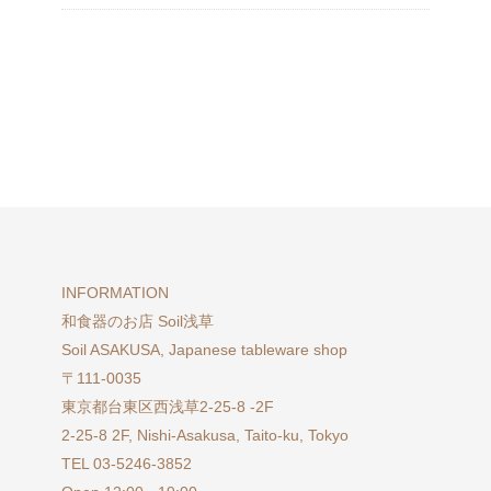
INFORMATION
和食器のお店 Soil浅草
Soil ASAKUSA, Japanese tableware shop
〒111-0035
東京都台東区西浅草2-25-8 -2F
2-25-8 2F, Nishi-Asakusa, Taito-ku, Tokyo
TEL 03-5246-3852