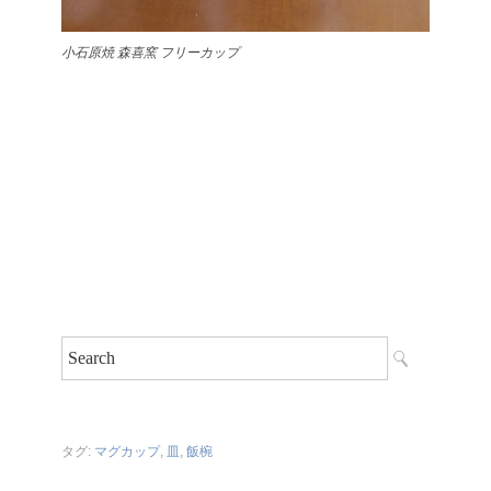
小石原焼 森喜窯 フリーカップ
タグ:
マグカップ
,
皿
,
飯椀