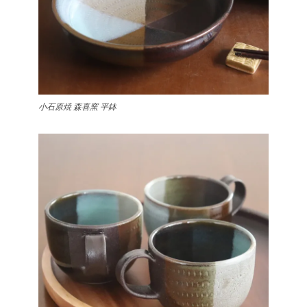
小石原焼 森喜窯 平鉢