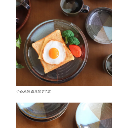
小石原焼 森喜窯 8寸皿