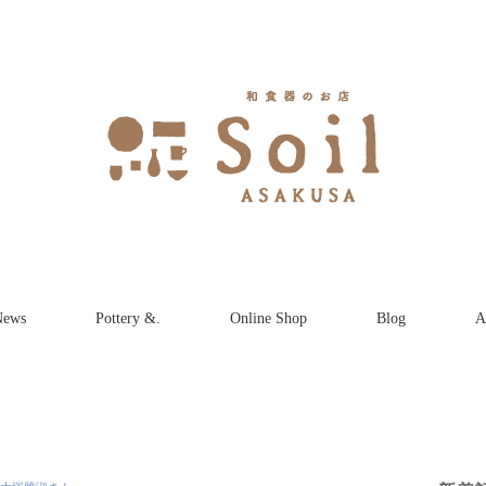
News
Pottery &.
Online Shop
Blog
A