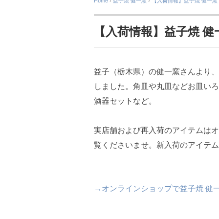
Home
›
益子焼
健一窯
›
【入荷情報】益子焼 健一窯
【入荷情報】益子焼 健
益子（栃木県）の健一窯さんより、
しました。角皿や丸皿などお皿いろ
酒器セットなど。
実店舗および再入荷のアイテムはオ
覧くださいませ。新入荷のアイテム
→オンラインショップで益子焼 健