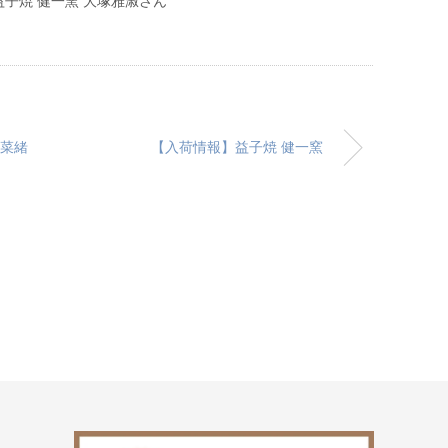
子焼 健一窯 大塚雅淑さん
塚菜緒
【入荷情報】益子焼 健一窯