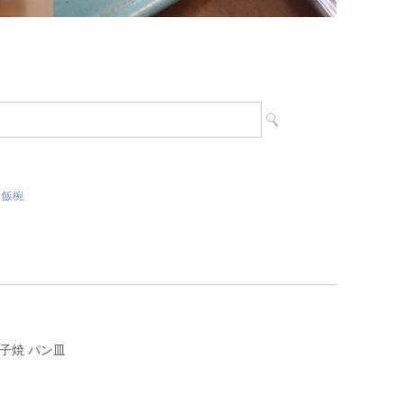
,
飯椀
子焼 パン皿